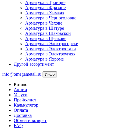
Арматура в Троицке
Арматура в Фрязине
Арматура в Химках
Арматура в Черноголовке
Арматура в Чехове
Арматура в Шатуре
Арматура в Шаховской
Арматура в Щёлкове
Арматура в Электрогорске
Арматура в Электростали
Арматура в Электроуглях
Арматура в Яхроме
Другой ассортимент
info@omegametall.ru
Инфо
Каталог
Акции
Услуги
Прайс-лист
Калькулятор
Оплата
Доставка
Обмен и возврат
FAQ