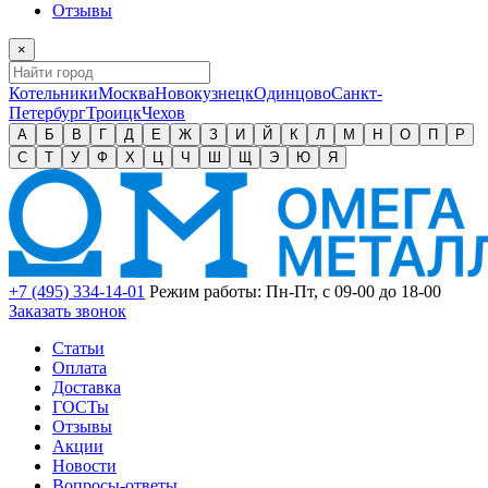
Отзывы
×
Котельники
Москва
Новокузнецк
Одинцово
Санкт-
Петербург
Троицк
Чехов
А
Б
В
Г
Д
Е
Ж
З
И
Й
К
Л
М
Н
О
П
Р
С
Т
У
Ф
Х
Ц
Ч
Ш
Щ
Э
Ю
Я
+7 (495) 334-14-01
Режим работы: Пн-Пт, с 09-00 до 18-00
Заказать звонок
Статьи
Оплата
Доставка
ГОСТы
Отзывы
Акции
Новости
Вопросы-ответы