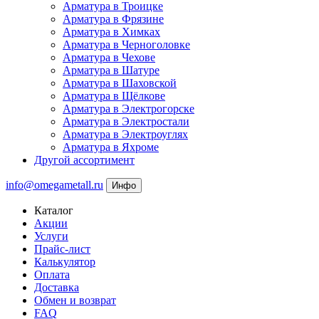
Арматура в Троицке
Арматура в Фрязине
Арматура в Химках
Арматура в Черноголовке
Арматура в Чехове
Арматура в Шатуре
Арматура в Шаховской
Арматура в Щёлкове
Арматура в Электрогорске
Арматура в Электростали
Арматура в Электроуглях
Арматура в Яхроме
Другой ассортимент
info@omegametall.ru
Инфо
Каталог
Акции
Услуги
Прайс-лист
Калькулятор
Оплата
Доставка
Обмен и возврат
FAQ