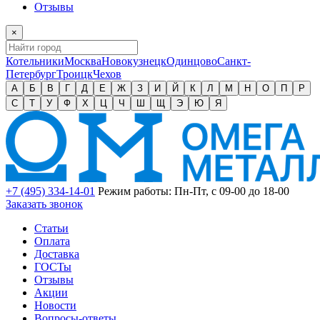
Отзывы
×
Котельники
Москва
Новокузнецк
Одинцово
Санкт-
Петербург
Троицк
Чехов
А
Б
В
Г
Д
Е
Ж
З
И
Й
К
Л
М
Н
О
П
Р
С
Т
У
Ф
Х
Ц
Ч
Ш
Щ
Э
Ю
Я
+7 (495) 334-14-01
Режим работы: Пн-Пт, с 09-00 до 18-00
Заказать звонок
Статьи
Оплата
Доставка
ГОСТы
Отзывы
Акции
Новости
Вопросы-ответы