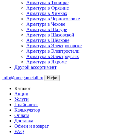
Арматура в Троицке
Арматура в Фрязине
Арматура в Химках
Арматура в Черноголовке
Арматура в Чехове
Арматура в Шатуре
Арматура в Шаховской
Арматура в Щёлкове
Арматура в Электрогорске
Арматура в Электростали
Арматура в Электроуглях
Арматура в Яхроме
Другой ассортимент
info@omegametall.ru
Инфо
Каталог
Акции
Услуги
Прайс-лист
Калькулятор
Оплата
Доставка
Обмен и возврат
FAQ