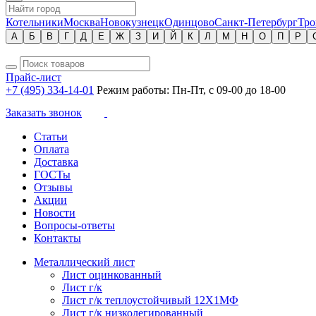
Котельники
Москва
Новокузнецк
Одинцово
Санкт-Петербург
Тро
А
Б
В
Г
Д
Е
Ж
З
И
Й
К
Л
М
Н
О
П
Р
Прайс-лист
+7 (495) 334-14-01
Режим работы: Пн-Пт, с 09-00 до 18-00
Заказать звонок
Статьи
Оплата
Доставка
ГОСТы
Отзывы
Акции
Новости
Вопросы-ответы
Контакты
Металлический лист
Лист оцинкованный
Лист г/к
Лист г/к теплоустойчивый 12Х1МФ
Лист г/к низколегированный