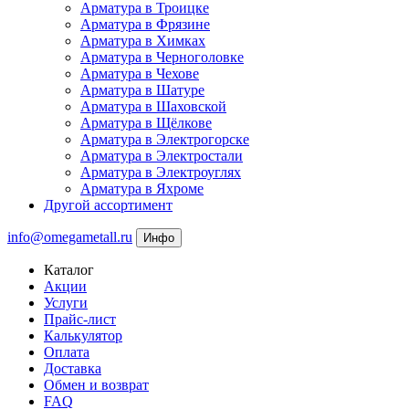
Арматура в Троицке
Арматура в Фрязине
Арматура в Химках
Арматура в Черноголовке
Арматура в Чехове
Арматура в Шатуре
Арматура в Шаховской
Арматура в Щёлкове
Арматура в Электрогорске
Арматура в Электростали
Арматура в Электроуглях
Арматура в Яхроме
Другой ассортимент
info@omegametall.ru
Инфо
Каталог
Акции
Услуги
Прайс-лист
Калькулятор
Оплата
Доставка
Обмен и возврат
FAQ