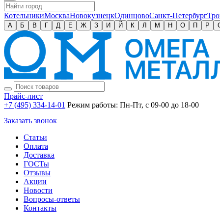
Котельники
Москва
Новокузнецк
Одинцово
Санкт-Петербург
Тро
А
Б
В
Г
Д
Е
Ж
З
И
Й
К
Л
М
Н
О
П
Р
Прайс-лист
+7 (495) 334-14-01
Режим работы: Пн-Пт, с 09-00 до 18-00
Заказать звонок
Статьи
Оплата
Доставка
ГОСТы
Отзывы
Акции
Новости
Вопросы-ответы
Контакты