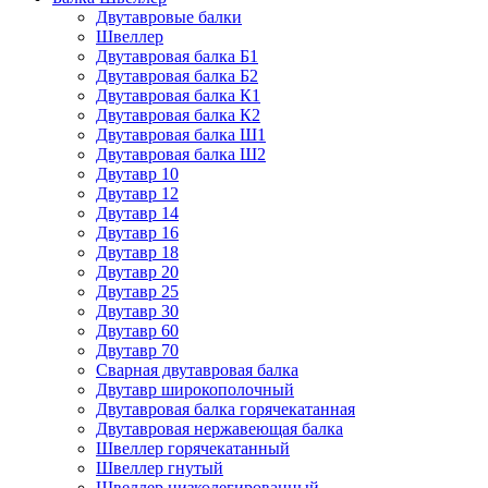
Двутавровые балки
Швеллер
Двутавровая балка Б1
Двутавровая балка Б2
Двутавровая балка К1
Двутавровая балка К2
Двутавровая балка Ш1
Двутавровая балка Ш2
Двутавр 10
Двутавр 12
Двутавр 14
Двутавр 16
Двутавр 18
Двутавр 20
Двутавр 25
Двутавр 30
Двутавр 60
Двутавр 70
Сварная двутавровая балка
Двутавр широкополочный
Двутавровая балка горячекатанная
Двутавровая нержавеющая балка
Швеллер горячекатанный
Швеллер гнутый
Швеллер низколегированный