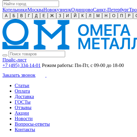
Котельники
Москва
Новокузнецк
Одинцово
Санкт-Петербург
Тро
А
Б
В
Г
Д
Е
Ж
З
И
Й
К
Л
М
Н
О
П
Р
Прайс-лист
+7 (495) 334-14-01
Режим работы: Пн-Пт, с 09-00 до 18-00
Заказать звонок
Статьи
Оплата
Доставка
ГОСТы
Отзывы
Акции
Новости
Вопросы-ответы
Контакты