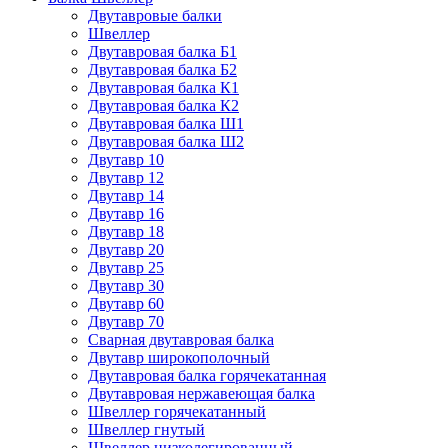
Двутавровые балки
Швеллер
Двутавровая балка Б1
Двутавровая балка Б2
Двутавровая балка К1
Двутавровая балка К2
Двутавровая балка Ш1
Двутавровая балка Ш2
Двутавр 10
Двутавр 12
Двутавр 14
Двутавр 16
Двутавр 18
Двутавр 20
Двутавр 25
Двутавр 30
Двутавр 60
Двутавр 70
Сварная двутавровая балка
Двутавр широкополочный
Двутавровая балка горячекатанная
Двутавровая нержавеющая балка
Швеллер горячекатанный
Швеллер гнутый
Швеллер низколегированный