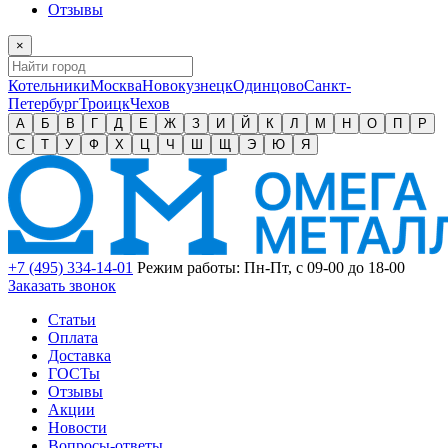
Отзывы
×
Котельники
Москва
Новокузнецк
Одинцово
Санкт-
Петербург
Троицк
Чехов
А
Б
В
Г
Д
Е
Ж
З
И
Й
К
Л
М
Н
О
П
Р
С
Т
У
Ф
Х
Ц
Ч
Ш
Щ
Э
Ю
Я
+7 (495) 334-14-01
Режим работы: Пн-Пт, с 09-00 до 18-00
Заказать звонок
Статьи
Оплата
Доставка
ГОСТы
Отзывы
Акции
Новости
Вопросы-ответы