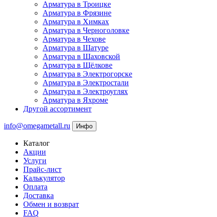
Арматура в Троицке
Арматура в Фрязине
Арматура в Химках
Арматура в Черноголовке
Арматура в Чехове
Арматура в Шатуре
Арматура в Шаховской
Арматура в Щёлкове
Арматура в Электрогорске
Арматура в Электростали
Арматура в Электроуглях
Арматура в Яхроме
Другой ассортимент
info@omegametall.ru
Инфо
Каталог
Акции
Услуги
Прайс-лист
Калькулятор
Оплата
Доставка
Обмен и возврат
FAQ