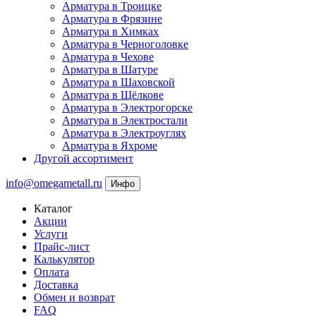
Арматура в Троицке
Арматура в Фрязине
Арматура в Химках
Арматура в Черноголовке
Арматура в Чехове
Арматура в Шатуре
Арматура в Шаховской
Арматура в Щёлкове
Арматура в Электрогорске
Арматура в Электростали
Арматура в Электроуглях
Арматура в Яхроме
Другой ассортимент
info@omegametall.ru
Инфо
Каталог
Акции
Услуги
Прайс-лист
Калькулятор
Оплата
Доставка
Обмен и возврат
FAQ