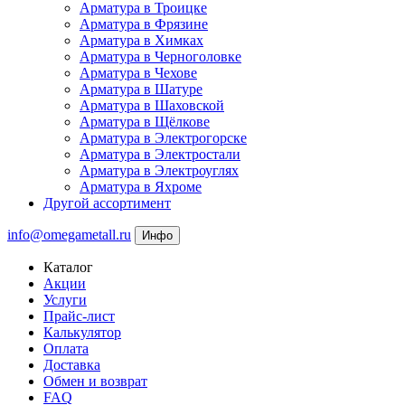
Арматура в Троицке
Арматура в Фрязине
Арматура в Химках
Арматура в Черноголовке
Арматура в Чехове
Арматура в Шатуре
Арматура в Шаховской
Арматура в Щёлкове
Арматура в Электрогорске
Арматура в Электростали
Арматура в Электроуглях
Арматура в Яхроме
Другой ассортимент
info@omegametall.ru
Инфо
Каталог
Акции
Услуги
Прайс-лист
Калькулятор
Оплата
Доставка
Обмен и возврат
FAQ