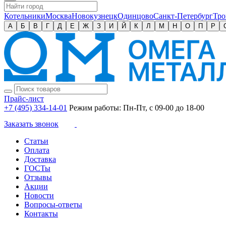
Котельники
Москва
Новокузнецк
Одинцово
Санкт-Петербург
Тро
А
Б
В
Г
Д
Е
Ж
З
И
Й
К
Л
М
Н
О
П
Р
Прайс-лист
+7 (495) 334-14-01
Режим работы: Пн-Пт, с 09-00 до 18-00
Заказать звонок
Статьи
Оплата
Доставка
ГОСТы
Отзывы
Акции
Новости
Вопросы-ответы
Контакты