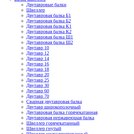
Двутавровые балки
Швеллер
Двутавровая балка Б1
Двутавровая балка Б2
Двутавровая балка К1
Двутавровая балка К2
Двутавровая балка Ш1
Двутавровая балка Ш2
Двутавр 10
Двутавр 12
Двутавр 14
Двутавр 16
Двутавр 18
Двутавр 20
Двутавр 25
Двутавр 30
Двутавр 60
Двутавр 70
Сварная двутавровая балка
Двутавр широкополочный
Двутавровая балка горячекатанная
Двутавровая нержавеющая балка
Швеллер горячекатанный
Швеллер гнутый
Швеллер низколегированный