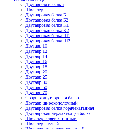
Двутавровые балки
Швеллер
Двутавровая балка Б1
Двутавровая балка Б2
Двутавровая балка К1
Двутавровая балка К2
Двутавровая балка Ш1
Двутавровая балка Ш2
Двутавр 10
Двутавр 12
Двутавр 14
Двутавр 16
Двутавр 18
Двутавр 20
Двутавр 25
Двутавр 30
Двутавр 60
Двутавр 70
Сварная двутавровая балка
Двутавр широкополочный
Двутавровая балка горячекатанная
Двутавровая нержавеющая балка
Швеллер горячекатанный
Швеллер гнутый
Швеллер низколегированный