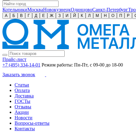
Котельники
Москва
Новокузнецк
Одинцово
Санкт-Петербург
Тро
А
Б
В
Г
Д
Е
Ж
З
И
Й
К
Л
М
Н
О
П
Р
Прайс-лист
+7 (495) 334-14-01
Режим работы: Пн-Пт, с 09-00 до 18-00
Заказать звонок
Статьи
Оплата
Доставка
ГОСТы
Отзывы
Акции
Новости
Вопросы-ответы
Контакты