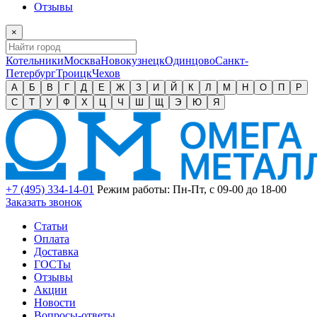
Отзывы
×
Котельники
Москва
Новокузнецк
Одинцово
Санкт-
Петербург
Троицк
Чехов
А
Б
В
Г
Д
Е
Ж
З
И
Й
К
Л
М
Н
О
П
Р
С
Т
У
Ф
Х
Ц
Ч
Ш
Щ
Э
Ю
Я
+7 (495) 334-14-01
Режим работы: Пн-Пт, с 09-00 до 18-00
Заказать звонок
Статьи
Оплата
Доставка
ГОСТы
Отзывы
Акции
Новости
Вопросы-ответы