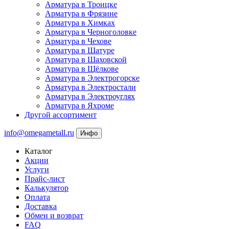
Арматура в Троицке
Арматура в Фрязине
Арматура в Химках
Арматура в Черноголовке
Арматура в Чехове
Арматура в Шатуре
Арматура в Шаховской
Арматура в Щёлкове
Арматура в Электрогорске
Арматура в Электростали
Арматура в Электроуглях
Арматура в Яхроме
Другой ассортимент
info@omegametall.ru
Инфо
Каталог
Акции
Услуги
Прайс-лист
Калькулятор
Оплата
Доставка
Обмен и возврат
FAQ