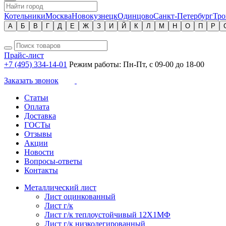
Котельники
Москва
Новокузнецк
Одинцово
Санкт-Петербург
Тро
А
Б
В
Г
Д
Е
Ж
З
И
Й
К
Л
М
Н
О
П
Р
Прайс-лист
+7 (495) 334-14-01
Режим работы: Пн-Пт, с 09-00 до 18-00
Заказать звонок
Статьи
Оплата
Доставка
ГОСТы
Отзывы
Акции
Новости
Вопросы-ответы
Контакты
Металлический лист
Лист оцинкованный
Лист г/к
Лист г/к теплоустойчивый 12Х1МФ
Лист г/к низколегированный