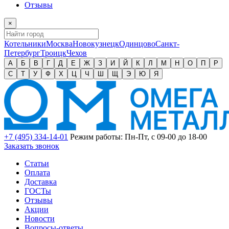
Отзывы
×
Котельники
Москва
Новокузнецк
Одинцово
Санкт-
Петербург
Троицк
Чехов
А
Б
В
Г
Д
Е
Ж
З
И
Й
К
Л
М
Н
О
П
Р
С
Т
У
Ф
Х
Ц
Ч
Ш
Щ
Э
Ю
Я
+7 (495) 334-14-01
Режим работы: Пн-Пт, с 09-00 до 18-00
Заказать звонок
Статьи
Оплата
Доставка
ГОСТы
Отзывы
Акции
Новости
Вопросы-ответы