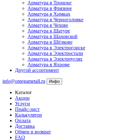
Арматура в Троицке
Арматура в Фрязине
Арматура в Химках
Арматура в Черноголовке
Арматура в Чехове
Арматура в Шатуре
Арматура в Шаховской
Арматура в Щёлкове
Арматура в Электрогорске
Арматура в Электростали
Арматура в Электроуглях
Арматура в Яхроме
Другой ассортимент
info@omegametall.ru
Инфо
Каталог
Акции
Услуги
Прайс-лист
Калькулятор
Оплата
Доставка
Обмен и возврат
FAQ