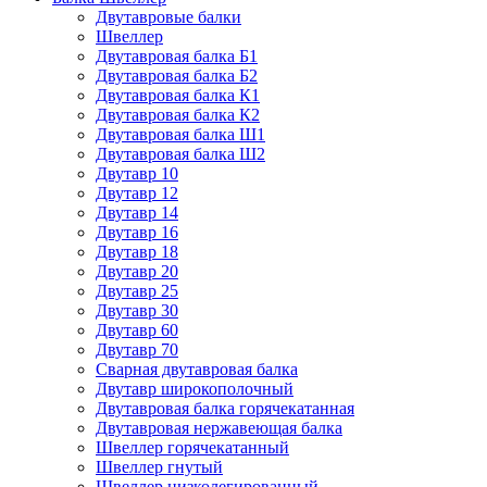
Двутавровые балки
Швеллер
Двутавровая балка Б1
Двутавровая балка Б2
Двутавровая балка К1
Двутавровая балка К2
Двутавровая балка Ш1
Двутавровая балка Ш2
Двутавр 10
Двутавр 12
Двутавр 14
Двутавр 16
Двутавр 18
Двутавр 20
Двутавр 25
Двутавр 30
Двутавр 60
Двутавр 70
Сварная двутавровая балка
Двутавр широкополочный
Двутавровая балка горячекатанная
Двутавровая нержавеющая балка
Швеллер горячекатанный
Швеллер гнутый
Швеллер низколегированный