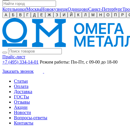
Котельники
Москва
Новокузнецк
Одинцово
Санкт-Петербург
Тро
А
Б
В
Г
Д
Е
Ж
З
И
Й
К
Л
М
Н
О
П
Р
Прайс-лист
+7 (495) 334-14-01
Режим работы: Пн-Пт, с 09-00 до 18-00
Заказать звонок
Статьи
Оплата
Доставка
ГОСТы
Отзывы
Акции
Новости
Вопросы-ответы
Контакты