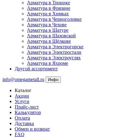
Арматура в Троицке
Арматура в Фрязине
Арматура в Химках
Арматура в Черноголовке
Арматура в Чехове
Арматура в Шатуре
Арматура в Шаховской
Арматура в Щёлкове
Арматура в Электрогорске
Арматура в Электростали
Арматура в Электроуглях
Арматура в Яхроме
Другой ассортимент
info@omegametall.ru
Инфо
Каталог
Акции
Услуги
Прайс-лист
Калькулятор
Оплата
Доставка
Обмен и возврат
FAQ