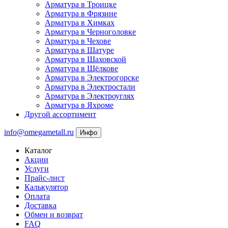
Арматура в Троицке
Арматура в Фрязине
Арматура в Химках
Арматура в Черноголовке
Арматура в Чехове
Арматура в Шатуре
Арматура в Шаховской
Арматура в Щёлкове
Арматура в Электрогорске
Арматура в Электростали
Арматура в Электроуглях
Арматура в Яхроме
Другой ассортимент
info@omegametall.ru
Инфо
Каталог
Акции
Услуги
Прайс-лист
Калькулятор
Оплата
Доставка
Обмен и возврат
FAQ