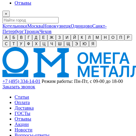
Отзывы
×
Котельники
Москва
Новокузнецк
Одинцово
Санкт-
Петербург
Троицк
Чехов
А
Б
В
Г
Д
Е
Ж
З
И
Й
К
Л
М
Н
О
П
Р
С
Т
У
Ф
Х
Ц
Ч
Ш
Щ
Э
Ю
Я
+7 (495) 334-14-01
Режим работы: Пн-Пт, с 09-00 до 18-00
Заказать звонок
Статьи
Оплата
Доставка
ГОСТы
Отзывы
Акции
Новости
Вопросы-ответы