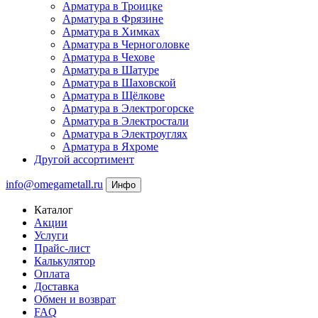
Арматура в Троицке
Арматура в Фрязине
Арматура в Химках
Арматура в Черноголовке
Арматура в Чехове
Арматура в Шатуре
Арматура в Шаховской
Арматура в Щёлкове
Арматура в Электрогорске
Арматура в Электростали
Арматура в Электроуглях
Арматура в Яхроме
Другой ассортимент
info@omegametall.ru
Инфо
Каталог
Акции
Услуги
Прайс-лист
Калькулятор
Оплата
Доставка
Обмен и возврат
FAQ