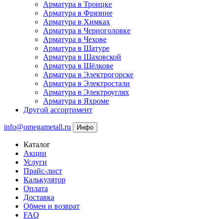
Арматура в Троицке
Арматура в Фрязине
Арматура в Химках
Арматура в Черноголовке
Арматура в Чехове
Арматура в Шатуре
Арматура в Шаховской
Арматура в Щёлкове
Арматура в Электрогорске
Арматура в Электростали
Арматура в Электроуглях
Арматура в Яхроме
Другой ассортимент
info@omegametall.ru
Инфо
Каталог
Акции
Услуги
Прайс-лист
Калькулятор
Оплата
Доставка
Обмен и возврат
FAQ