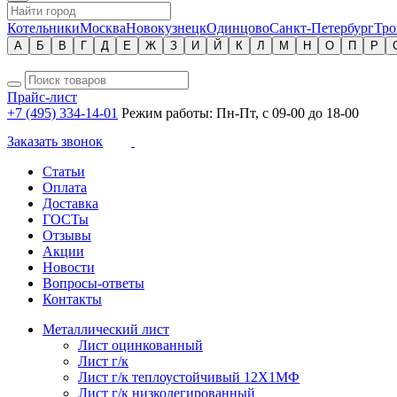
Котельники
Москва
Новокузнецк
Одинцово
Санкт-Петербург
Тро
А
Б
В
Г
Д
Е
Ж
З
И
Й
К
Л
М
Н
О
П
Р
Прайс-лист
+7 (495) 334-14-01
Режим работы: Пн-Пт, с 09-00 до 18-00
Заказать звонок
Статьи
Оплата
Доставка
ГОСТы
Отзывы
Акции
Новости
Вопросы-ответы
Контакты
Металлический лист
Лист оцинкованный
Лист г/к
Лист г/к теплоустойчивый 12Х1МФ
Лист г/к низколегированный