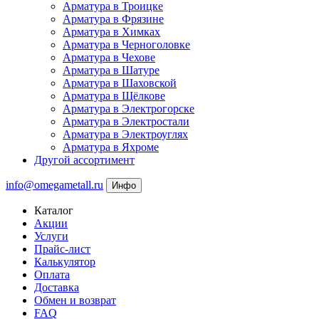
Арматура в Троицке
Арматура в Фрязине
Арматура в Химках
Арматура в Черноголовке
Арматура в Чехове
Арматура в Шатуре
Арматура в Шаховской
Арматура в Щёлкове
Арматура в Электрогорске
Арматура в Электростали
Арматура в Электроуглях
Арматура в Яхроме
Другой ассортимент
info@omegametall.ru
Инфо
Каталог
Акции
Услуги
Прайс-лист
Калькулятор
Оплата
Доставка
Обмен и возврат
FAQ