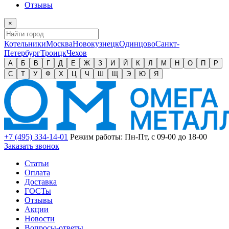
Отзывы
×
Котельники
Москва
Новокузнецк
Одинцово
Санкт-
Петербург
Троицк
Чехов
А
Б
В
Г
Д
Е
Ж
З
И
Й
К
Л
М
Н
О
П
Р
С
Т
У
Ф
Х
Ц
Ч
Ш
Щ
Э
Ю
Я
+7 (495) 334-14-01
Режим работы: Пн-Пт, с 09-00 до 18-00
Заказать звонок
Статьи
Оплата
Доставка
ГОСТы
Отзывы
Акции
Новости
Вопросы-ответы