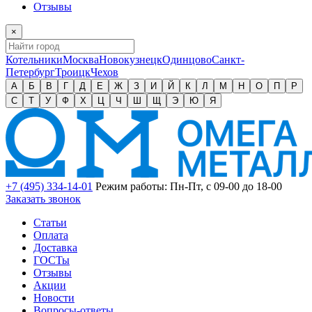
Отзывы
×
Котельники
Москва
Новокузнецк
Одинцово
Санкт-
Петербург
Троицк
Чехов
А
Б
В
Г
Д
Е
Ж
З
И
Й
К
Л
М
Н
О
П
Р
С
Т
У
Ф
Х
Ц
Ч
Ш
Щ
Э
Ю
Я
+7 (495) 334-14-01
Режим работы: Пн-Пт, с 09-00 до 18-00
Заказать звонок
Статьи
Оплата
Доставка
ГОСТы
Отзывы
Акции
Новости
Вопросы-ответы