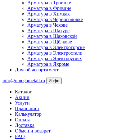
Арматура в Троицке
Арматура в Фрязине
Арматура в Химках
Арматура в Черноголовке
Арматура в Чехове
Арматура в Шатуре
Арматура в Шаховской
Арматура в Щёлкове
Арматура в Электрогорске
Арматура в Электростали
Арматура в Электроуглях
Арматура в Яхроме
Другой ассортимент
info@omegametall.ru
Инфо
Каталог
Акции
Услуги
Прайс-лист
Калькулятор
Оплата
Доставка
Обмен и возврат
FAQ