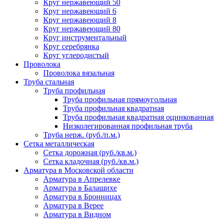
Круг нержавеющий 50
Круг нержавеющий 6
Круг нержавеющий 8
Круг нержавеющий 80
Круг инструментальный
Круг серебрянка
Круг углеродистый
Проволока
Проволока вязальная
Труба стальная
Труба профильная
Труба профильная прямоугольная
Труба профильная квадратная
Труба профильная квадратная оцинкованная
Низколегированная профильная труба
Труба нерж. (руб./п.м.)
Сетка металлическая
Сетка дорожная (руб./кв.м.)
Сетка кладочная (руб./кв.м.)
Арматура в Московской области
Арматура в Апрелевке
Арматура в Балашихе
Арматура в Бронницах
Арматура в Верее
Арматура в Видном