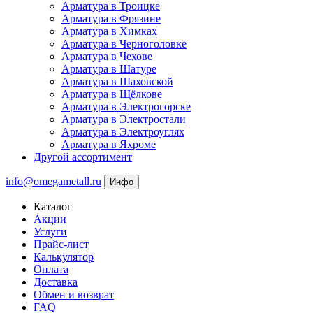
Арматура в Троицке
Арматура в Фрязине
Арматура в Химках
Арматура в Черноголовке
Арматура в Чехове
Арматура в Шатуре
Арматура в Шаховской
Арматура в Щёлкове
Арматура в Электрогорске
Арматура в Электростали
Арматура в Электроуглях
Арматура в Яхроме
Другой ассортимент
info@omegametall.ru
Инфо
Каталог
Акции
Услуги
Прайс-лист
Калькулятор
Оплата
Доставка
Обмен и возврат
FAQ