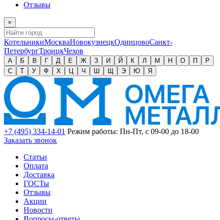
Отзывы
×
Котельники
Москва
Новокузнецк
Одинцово
Санкт-
Петербург
Троицк
Чехов
А
Б
В
Г
Д
Е
Ж
З
И
Й
К
Л
М
Н
О
П
Р
С
Т
У
Ф
Х
Ц
Ч
Ш
Щ
Э
Ю
Я
+7 (495) 334-14-01
Режим работы: Пн-Пт, с 09-00 до 18-00
Заказать звонок
Статьи
Оплата
Доставка
ГОСТы
Отзывы
Акции
Новости
Вопросы-ответы