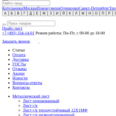
Котельники
Москва
Новокузнецк
Одинцово
Санкт-Петербург
Тро
А
Б
В
Г
Д
Е
Ж
З
И
Й
К
Л
М
Н
О
П
Р
Прайс-лист
+7 (495) 334-14-01
Режим работы: Пн-Пт, с 09-00 до 18-00
Заказать звонок
Статьи
Оплата
Доставка
ГОСТы
Отзывы
Акции
Новости
Вопросы-ответы
Контакты
Металлический лист
Лист оцинкованный
Лист г/к
Лист г/к теплоустойчивый 12Х1МФ
Лист г/к низколегированный