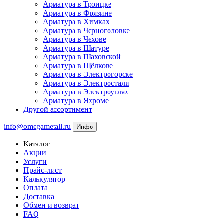
Арматура в Троицке
Арматура в Фрязине
Арматура в Химках
Арматура в Черноголовке
Арматура в Чехове
Арматура в Шатуре
Арматура в Шаховской
Арматура в Щёлкове
Арматура в Электрогорске
Арматура в Электростали
Арматура в Электроуглях
Арматура в Яхроме
Другой ассортимент
info@omegametall.ru
Инфо
Каталог
Акции
Услуги
Прайс-лист
Калькулятор
Оплата
Доставка
Обмен и возврат
FAQ