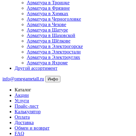
Арматура в Троицке
Арматура в Фрязине
Арматура в Химках
Арматура в Черноголовке
Арматура в Чехове
Арматура в Шатуре
Арматура в Шаховской
Арматура в Щёлкове
Арматура в Электрогорске
Арматура в Электростали
Арматура в Электроуглях
Арматура в Яхроме
Другой ассортимент
info@omegametall.ru
Инфо
Каталог
Акции
Услуги
Прайс-лист
Калькулятор
Оплата
Доставка
Обмен и возврат
FAQ