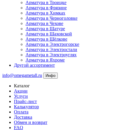
Арматура в Троицке
Арматура в Фрязине
Арматура в Химках
Арматура в Черноголовке
Арматура в Чехове
Арматура в Шатуре
Арматура в Шаховской
Арматура в Щёлкове
Арматура в Электрогорске
Арматура в Электростали
Арматура в Электроуглях
Арматура в Яхроме
Другой ассортимент
info@omegametall.ru
Инфо
Каталог
Акции
Услуги
Прайс-лист
Калькулятор
Оплата
Доставка
Обмен и возврат
FAQ