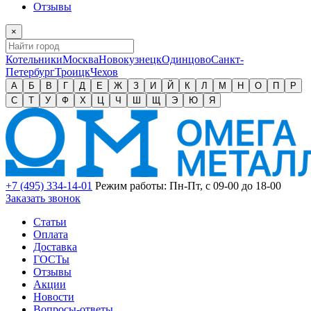
Отзывы
×
Котельники
Москва
Новокузнецк
Одинцово
Санкт-
Петербург
Троицк
Чехов
А
Б
В
Г
Д
Е
Ж
З
И
Й
К
Л
М
Н
О
П
Р
С
Т
У
Ф
Х
Ц
Ч
Ш
Щ
Э
Ю
Я
+7 (495) 334-14-01
Режим работы: Пн-Пт, с 09-00 до 18-00
Заказать звонок
Статьи
Оплата
Доставка
ГОСТы
Отзывы
Акции
Новости
Вопросы-ответы