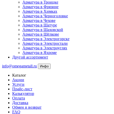
Арматура в Троицке
Арматура в Фрязине
Арматура в Химках
Арматура в Черноголовке
Арматура в Чехове
Арматура в Шатуре
Арматура в Шаховской
Арматура в Щёлкове
Арматура в Электрогорске
Арматура в Электростали
Арматура в Электроуглях
Арматура в Яхроме
Другой ассортимент
info@omegametall.ru
Инфо
Каталог
Акции
Услуги
Прайс-лист
Калькулятор
Оплата
Доставка
Обмен и возврат
FAQ