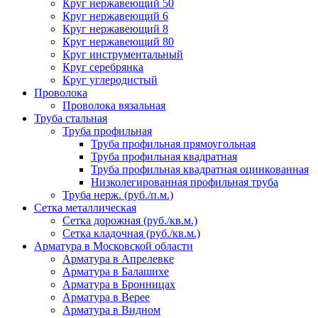
Круг нержавеющий 50
Круг нержавеющий 6
Круг нержавеющий 8
Круг нержавеющий 80
Круг инструментальный
Круг серебрянка
Круг углеродистый
Проволока
Проволока вязальная
Труба стальная
Труба профильная
Труба профильная прямоугольная
Труба профильная квадратная
Труба профильная квадратная оцинкованная
Низколегированная профильная труба
Труба нерж. (руб./п.м.)
Сетка металлическая
Сетка дорожная (руб./кв.м.)
Сетка кладочная (руб./кв.м.)
Арматура в Московской области
Арматура в Апрелевке
Арматура в Балашихе
Арматура в Бронницах
Арматура в Верее
Арматура в Видном