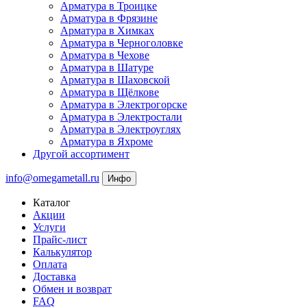
Арматура в Троицке
Арматура в Фрязине
Арматура в Химках
Арматура в Черноголовке
Арматура в Чехове
Арматура в Шатуре
Арматура в Шаховской
Арматура в Щёлкове
Арматура в Электрогорске
Арматура в Электростали
Арматура в Электроуглях
Арматура в Яхроме
Другой ассортимент
info@omegametall.ru
Инфо
Каталог
Акции
Услуги
Прайс-лист
Калькулятор
Оплата
Доставка
Обмен и возврат
FAQ