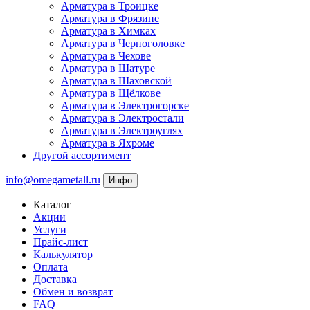
Арматура в Троицке
Арматура в Фрязине
Арматура в Химках
Арматура в Черноголовке
Арматура в Чехове
Арматура в Шатуре
Арматура в Шаховской
Арматура в Щёлкове
Арматура в Электрогорске
Арматура в Электростали
Арматура в Электроуглях
Арматура в Яхроме
Другой ассортимент
info@omegametall.ru
Инфо
Каталог
Акции
Услуги
Прайс-лист
Калькулятор
Оплата
Доставка
Обмен и возврат
FAQ